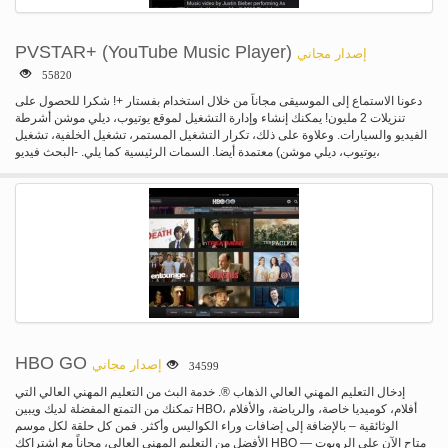
PVSTAR+ (YouTube Music Player)
إصدار مجاني
55820
دعونا الاستماع إلى الموسيقى مجاناً من خلال استخدام بفستار +! شكرا للحصول على
تنزيلات 2 مليون! يمكنك إنشاء وإدارة التشغيل لموقع يوتيوب، ديلي موشن أشرطة
الفيديو والسيارات. وعلاوة على ذلك، تكرار التشغيل المستمر، تشغيل الخلفية، تشغيل
معتمدة أيضا. السمات الرئيسية كما يلي. -البحث فيديو (يوتيوب، ديلي موشن،
NicoVideo)-البحث الصوتي-"يوتيوب البحث" العازفين-"يوتيوب البحث عن" القنوات-
خلفية "البحث الفئة"-تشغيل قائمة التشغيل--تشغيل--كرر قراءة--تبديل تشغيل--القائمة
الخاصة بي (يصل إلى 100)-خلفية في القائمة الخاصة بي--"النسخ الاحتياطي القائمة
الخاصة بي"--تحرير الفيديو العنوان وملخص-الموسيقى "جهاز ضبط وقت النوم"-ترتيب
الفيديو شعبية-وضع-#NowPlaying، وقراءة الخط الزمني في الدالة التخزين المؤقت
التغريد--سقسقة الفيديو-الفيديو-جودة منخفضة وضع (للشبكات البطيئة)--إيقاف تلقائياً
عند قطع اتصال سماعة. --فتح في بفستار عند فتح عنوان URL في التطبيق الأخرى-
استيراد قوائم التشغيل من يوتيوب أو NicoVideo. -عرض أشرطة الفيديو ذات الصلة-
القطعة-سهولة التشغيل-نظام أيضا يدعم الروبوت 4/3
HBO GO
إصدار مجاني
34599
إدخال التعليم المهني العالي الذهاب ®. خدمة البث من التعليم المهني العالي التي
تمكنك من التمتع المفضلة لديك ويبين HBO، أفلام، كوميديا خاصة، والرياضة، والأفلام
الوثائقية – بالإضافة إلى إضافات وراء الكواليس وأكثر. فمن كل حلقة لكل موسم
الأفضل من التعليم المهني العالي، مجاناً مع اشتراكك HBO — متاح الآن على الروبوت