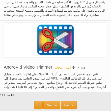
الدعم للمصادقة للمذيعين والمشاهدين على حد سواء. أن المذيع بالسيطرة الكاملة على
يلعب ال سي ل ™ الروبوت الأكثر محلية من ملفات الفيديو والصوت، فضلا عن تيارات
بلده قنوات. نهاية إلى نهاية الأمن، رسائل مشفرة، مرحبا مستوى الأمن P2P، لا
الشبكة (بما في ذلك تدفق التكيف)، مثل إصدار سطح المكتب من ال سي. ال سي
الاختطاف. دعم بث القنوات متعددة على نفس الخادم. عادة، يمكنك تشغيل قنوات 5-10
للروبوت يحتوي على مكتبة وسائط لملفات الصوت والفيديو، ويسمح لتصفح المجلدات
على جهاز كمبيوتر واحد. يمكن تضمين "لاعب سوب" في صفحة ويب أو أي تطبيقات
مباشرة. وقد ال سي الدعم للصوت متعدد المسارات وترجمات. وهو يدعم صناعة
البرمجيات. أنها تعمل تماما مثل Windows Media Player. يمكن تشغيل خادم سوب،
السيارات في التناوب، ونسبة العرض إلى الارتفاع التعديلات والإيماءات للتحكم في
ولاعب سوب على كل من Windows و Linux. يمكن استدار النظام برمته إلى جزءا لا
مستوى الصوت وسطوع. ويشمل أيضا عنصر واجهة مستخدم للتحكم في الصوت ويدعم
يتجزأ من لينكس. مجانية، لم ير الإعلانية/التجسس.
التحكم سماعات الصوت، وتغطية الفن ومكتبة كاملة من وسائل الإعلام سمعية.
AndroVid Video Trimmer
إصدار مجاني
23178
تقليم، دمج، تقسيم، فيرت، تطبيق تأثيرات، الاستيلاء على إطارات الفيديو، وتبادل
أشرطة الفيديو الخاصة بك، وتحويل إلى MP3... أندروفيد يوفر لك الوظائف التالية:--
تقليم أشرطة الفيديو الخاصة بك، وإنتاج مقاطع. --دمج العديد من أشرطة الفيديو في
ملف واحد ( أشرطة الفيديو يجب أن يكون نفس الشكل والحجم. المحدودة إلى 15 ثانية
لكل مقطع. في الإصدار Pro مقاطع يمكن أن يكون أي طول )-حذف الأجزاء الوسطى
من شريط فيديو--تقسيم ملفات الفيديو إلى مقاطع الفيديو منفصلة اثنين--الاستيلاء على
11 from 18
إطارات الفيديو-تحويل ملفات الفيديو إلى ملفات صوت MP3-"تأثيرات الفيديو" (تتلاشى/
خارج، لهجة رمادي، مرآة، ينفي، إزالة الصوت، بطيئة/سريعة الحركة، مبادلة U-V)-
1
Next »
Last »
إطارات الفيديو تعيين كخلفية للشاشة-مشاركة مقاطع الفيديو والصور الفيديو انتزع.