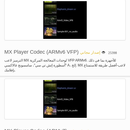
MX Player Codec (ARMv6 VFP)
إصدار مجاني
25398
الترميز لاعب MX لوحدات المعالجة المركزية VFP ARMv6. للأجهزة بما في ذلك
"أسطورة إتش تي سي"، سامسونج غالاكسي A، إلخ. MX لاعب-أفضل طريقة للاستمتاع
بإفلامك.