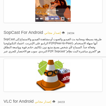
SopCast For Android
إصدار مجاني
24334
SopCast طريقة بسيطة ومجانية بث الفيديو والصوت أو مشاهدة الفيديو والاستماع إلى
الراديو على الإنترنت. اعتماد التكنولوجيا P2P(Peer-to-Peer)، أنها سهلة الاستخدام
وفعالة جداً. السماح لأي شخص يصبح مذيع دون تكاليف خادم قوية وواسعة النطاق
الترددي. سوب هو الاختصار للجري عبر P2P. Sopcast هو "الجري مباشرة البث نظام"
قائم على P2P. الأساسية هو بروتوكول الاتصالات التي تنتجها Sopcast الفريق، الذي
يدعى سوب://، أو سوب التكنولوجيا. الميزات الرئيسية: P2P الدولة من أحدث
التكنولوجيا. مشاركة البيانات بين جميع المشاهدين، وجعل القناة أكثر المتاحة ومستقرة.
أقل قدر من التأخير في P2P يتدفقون على السوق. التخزين المؤقت السريع. 10-
30seconds. جدار الحماية ونأت اجتياز التكنولوجيا اجتياز الحواجز 90% P2P. بناء
الخاصة بك القنوات وبثها عبر الإنترنت. دفق دفق الوقت الحقيقي. الدعم للعديد من
بروتوكول النقل الدفق. mms, http, إلخ. ملفات الوسائط المتدفقة. العديد من أنواع
الملفات: محامون بلا حدود، ومف، جمهورية مقدونيا، رمفب، mp3، إلخ. دعم لتشغيل
ملف حلقة. تحميل وحدة المعالجة المركزية والذاكرة منخفضة للغاية. رابط قناة قياسية:
انقر على أي سوب://عنوان URL للعب. الوقت الحقيقي رصد البث الإذاعي جودة
المصدر ونوعية الشبكة للمساعدة على المشاهدين لتحديد قناة مناسبة. سجل
القصاصات عند مشاهدة ذلك. يمكن تشغيل الدفق مع اللاعب المفضل لديك، مثل ويندوز
VLC for Android
إصدار مجاني
24133
ميديا بلاير، ريل، ال سي، إلخ. ذاكرة التخزين المؤقت، أي ضرر على القرص الثابت.