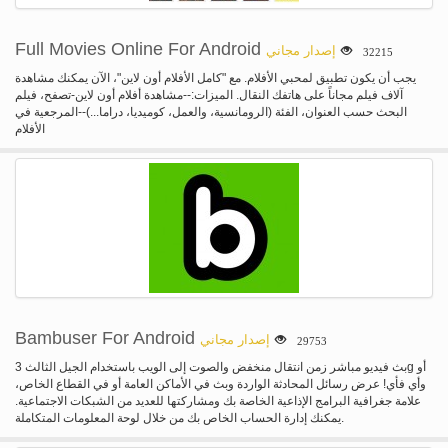
Full Movies Online For Android
إصدار مجاني
32215
يجب أن يكون تطبيق لمحبي الأفلام. مع "كامل الأفلام أون لاين"، الآن يمكنك مشاهدة
آلاف فيلم مجاناً على هاتفك النقال. الميزات:--مشاهدة أفلام أون لاين-تصفح، فيلم
البحث حسب العنوان، الفئة (الرومانسية، والعمل، كوميديا، دراما...)--المرجعية في
الأفلام
Bambuser For Android
إصدار مجاني
29753
بث فيديو مباشر زمن انتقال منخفض والصوت إلى الويب باستخدام الجيل الثالث 3g أو
وأي فأي! عرض رسائل المحادثة الواردة وبث في الأماكن العامة أو في القطاع الخاص،
علامة جغرافية البرامج الإذاعية الخاصة بك ومشاركتها للعديد من الشبكات الاجتماعية.
يمكنك إدارة الحساب الخاص بك من خلال لوحة المعلومات المتكاملة.