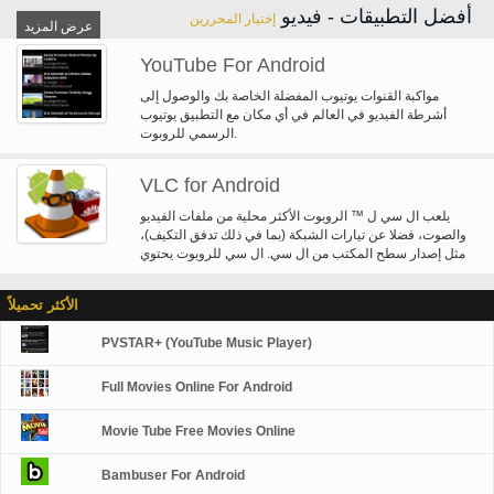
تحميل أشرطة الفيديو الخاصة بك إلى فيسبوك، يوتيوب إلخ. -تشغيل مقاطع الفيديو--
أفضل التطبيقات - فيديو
إختيار المحررين
فرز أشرطة الفيديو الخاصة بك باسم، وحجمها ومدتها والتاريخ-إعادة تسمية أو حذف
عرض المزيد
ملفات الفيديو على الهاتف الخاص بك
YouTube For Android
مواكبة القنوات يوتيوب المفضلة الخاصة بك والوصول إلى
أشرطة الفيديو في العالم في أي مكان مع التطبيق يوتيوب
الرسمي للروبوت.
VLC for Android
يلعب ال سي ل ™ الروبوت الأكثر محلية من ملفات الفيديو
والصوت، فضلا عن تيارات الشبكة (بما في ذلك تدفق التكيف)،
مثل إصدار سطح المكتب من ال سي. ال سي للروبوت يحتوي
على مكتبة وسائط لملفات الصوت والفيديو، ويسمح لتصفح
المجلدات مباشرة. وقد ال سي الدعم للصوت متعدد المسارات
الأكثر تحميلاً
وترجمات. وهو يدعم صناعة السيارات في التناوب، ونسبة
العرض إلى الارتفاع التعديلات والإيماءات للتحكم في مستوى
PVSTAR+ (YouTube Music Player)
الصوت وسطوع. ويشمل أيضا عنصر واجهة مستخدم للتحكم في
الصوت ويدعم التحكم سماعات الصوت، وتغطية الفن ومكتبة
كاملة من وسائل الإعلام سمعية.
Full Movies Online For Android
Movie Tube Free Movies Online
Bambuser For Android