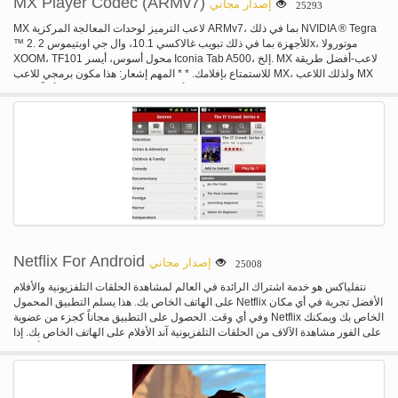
MX Player Codec (ARMv7)
إصدار مجاني
25293
MX لاعب الترميز لوحدات المعالجة المركزية ARMv7، بما في ذلك NVIDIA ® Tegra
™ 2. للأجهزة بما في ذلك تبويب غالاكسي 10.1، وال جي اوبتيموس 2x، موتورولا
XOOM، TF101 محول أسوس، أيسر Iconia Tab A500، إلخ. MX لاعب-أفضل طريقة
للاستمتاع بإفلامك. * * المهم إشعار: هذا مكون برمجي للاعب MX، ولذلك اللاعب MX
ليتم تثبيتها أولاً. لاعب MX سيتم اختبار الجهاز الخاص بك وتظهر لك أفضل مطابقة
الترميز تلقائياً إذا لزم الأمر. لا تحتاج إلى تثبيت برامج الترميز إلا إذا كان اللاعب MX
يطلب منك القيام بذلك.
Netflix For Android
إصدار مجاني
25008
نتفلياكس هو خدمة اشتراك الرائدة في العالم لمشاهدة الحلقات التلفزيونية والأفلام
على الهاتف الخاص بك. هذا يسلم التطبيق المحمول Netflix الأفضل تجربة في أي مكان
وفي أي وقت. الحصول على التطبيق مجاناً كجزء من عضوية Netflix الخاص بك ويمكنك
على الفور مشاهدة الآلاف من الحلقات التلفزيونية آند الأفلام على الهاتف الخاص بك. إذا
كنت غير إشارة أعضاء Netflix يصل ل Netflix والبدء في التمتع فورا على الهاتف
الخاص بك مع التجربة المجانية لدينا شهر واحد.