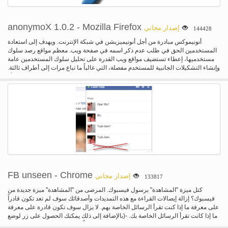
anonymoX 1.0.2 - Mozilla Firefox
إصدار مجاني
144428
أنونيموكس مبادرة من أجل أنونيميزيشن في شبكة الإنترنت. ويهدف إلى استعادة
المستخدمين الحق في طلب عدم ذكر اسمه في صفحة ويب. معظم مواقع رصد سلوك
مستخدميها، إعطاء تستضيف مواقع ويب القدرة على تحليل سلوك المستخدمين عامة
وإنشاء التشكيلات الجانبية للمستخدم مفصلة، التي غالباً ما تباع مرات إلى أطراف ثالثة.
يظهر مؤشر ترابط لحرية التعبير الإنترنت في القمع من خلال المنظمات الاتحادية أو
القطاع الخاص. المزيد والمزيد من الحكومات فرض رقابة على المواقع بحجة لسلامة
الطفل، والتعدي على حق المؤلف أو الحرب ضد الإرهاب، ومما يحد من حرية الكلام. أيضا
حظر المستخدمين من قبل على أساس أصلهم مع كتل GeoIP يطبق في كثير من
الأحيان، على سبيل المثال في المنابر الإعلامية مثل يوتيوب. مع أنونيموكس الخاص بك
تكون قادرة على تجاوز العديد من أنواع كتل من jelling إلى هوية ظاهري في بلد آخر مع
فقط بضع نقرات الماوس. أنونيموكس تمكنك من...-تصفح www مجهول-تغير زيارة
الخاص بك الملكية الفكرية العنوان (لأحد يوفرها لنا)-حظر/رقابة المواقع-يظهر تنشأ من
آخر البلد-حذف ملفات تعريف الارتباط، وإظهار الخاص بك الملكية الفكرية العامة، تغيير
معرف المتصفح،... ملخص قصير لأنها وظيفة بدلاً من الوصول إلى موقع على شبكة
الإنترنت مباشرة، فإنه سوف يكون من أول فتح بأحد الخوادم الخاصة بنا، دعا الوكيل. هذا
الوكيل يخفي إيدينتيي الإنترنت الحقيقي الخاص بك، ويجعلها تبدو كما لو كنت لا، ولكن
FB unseen - Chrome
إصدار مجاني
133817
الوكيل يقوم حاليا بزيارة موقع على شبكة الإنترنت.
كتل ميزة "المشاهدة" برسول فيسبوك. المرضى من "المشاهدة" ميزة جديدة من
فيسبوك؟ إزالة إيصالات القراءة مع هذه التمديدات وأصدقائك سوف لم تعد تكون قادراً
على معرفة ما إذا كنت تقرأ الرسائل الخاصة بهم. لا يزال سوف تكون قادرة على معرفة
ما إذا كانت تقرأ الرسائل الخاصة بك. -(بالإضافة إلى ذلك يمكنك الحصول على زر لوضع
علامة للرسائل الصريحة كالقراءة.)-لا تعمل حاليا، عذراً، قم بزيارة موقع الويب الخاص