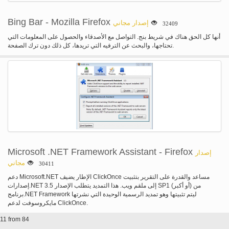
أكثر متعة أثناء أتمتة ما يمكن أن يكون مهمة دنيوية. وأخيراً، واحدة من السمات الأكثر
شعبية هو القدرة على السيارات إخفاء الإعلانات في الفيديو. علينا جميعا أن تعاني مع
الإعلانات التي تقدم نفسها قبل وأثناء تشغيل الفيديو لدينا. ليس بعد الآن! المصممين وقد
Bing Bar - Mozilla Firefox
إصدار مجاني
32409
أخذ هذا في الاعتبار ووضع إجراءات التي تسمح لك لصناعة السيارات في إخفاء
الإعلانات. إذا لم تتح لك فرصة لاستخدام ملحق المستعرض جودة أعلى لموقع يوتيوب
أنها كل الحق هناك في شريط بنج. التواصل مع الأصدقاء والحصول على المعلومات التي
المتاحة في السوق اليوم، فإنه ينصح بشدة لك تحميل وتثبيته. تجربة المشاهدة مرة
تحتاجها، والبحث عن الترفيه التي تريدها، كل ذلك دون ترك الصفحة.
واحدة كنت قد استخدمت ملحق المستعرض "الأعمال السحرية" لموقع يوتيوب، لن
تكون نفسها. محاولة بها اليوم.
Microsoft .NET Framework Assistant - Firefox
إصدار
مجاني
30411
دعم Microsoft.NET الإطار يضيف ClickOnce مساعد والقدرة على التقرير بتثبيت
إصدارات.NET إلى ملقم ويب. هذا التمديد يتطلب الإصدار 3.5 SP1 (أو أكبر) من
برنامج.NET Framework ليتم تثبيتها وهو تمديد الرسمية الوحيدة التي نشرتها
مايكروسوفت لدعم ClickOnce.
11 from 84