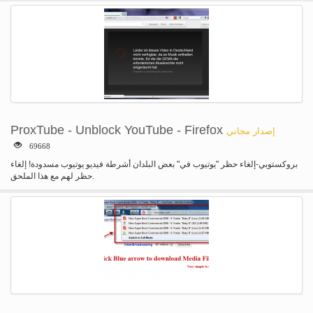
بي للحصول على مزيد من المعلومات.
ProxTube - Unblock YouTube - Firefox
إصدار مجاني
69668
بروكستوبي-إلغاء حظر "يوتيوب في" بعض البلدان أشرطة فيديو يوتيوب مسدودة! إلغاء
حظر لهم مع هذا الملحق.