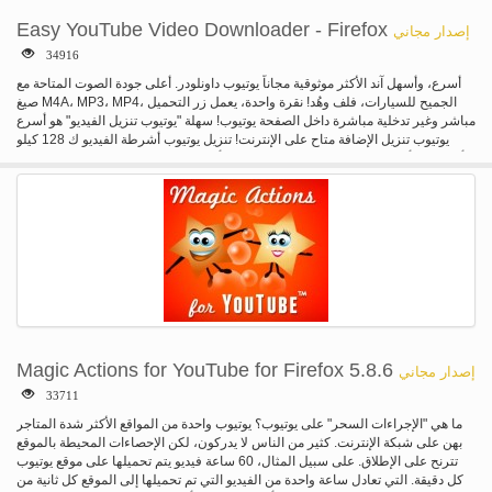
لتصفح لغيرها من الأشياء للتحميل. لتعديل التفضيلات الخاصة بك، مثل تغيير دليل
التحميل، انقر بالزر الأيمن على الأيقونة واختر "تفضيلات".
Easy YouTube Video Downloader - Firefox
إصدار مجاني
34916
أسرع، وأسهل آند الأكثر موثوقية مجاناً يوتيوب داونلودر. أعلى جودة الصوت المتاحة مع
صيغ M4A، MP3، MP4، الجميح للسيارات، فلف وهُد! نقرة واحدة، يعمل زر التحميل
مباشر وغير تدخلية مباشرة داخل الصفحة يوتيوب! سهلة "يوتيوب تنزيل الفيديو" هو أسرع
يوتيوب تنزيل الإضافة متاح على الإنترنت! تنزيل يوتيوب أشرطة الفيديو ك 128 كيلو
بايت ملفات mp3 حتى 30 x أسرع من أي من التنزيل المتنافسة. نحن نقدم أعلى جودة
الصوت المتاحة، ويعمل لدينا مجاناً يوتيوب تحميل مباشرة داخل الصفحة! تنزيل وتحويل
ملفات الفيديو كملفات M4A، الجميح للسيارات، MP3، MP4، فلف، وتلفزيون ذات
جودة عالية. مع "أفضل تنزيل الفيديو"، فإنه لم يكن أسهل التحميل من موقع يوتيوب!
الميزات الجديدة: * M4A ملف الخيار يوفر أعلى جودة الصوت * سرعة التحويل MP3
سوبيرفاست ك 128 * يعمل داخل صفحة يوتيوب--لا حاجة لزيارة موقع خارجي لتحميل *
رابط التحميل HD مرئياً فقط عندما تتوفر النسخة عالية الوضوح * يدعم كل جديد
1080p كامل HD تحميل الفيديو
Magic Actions for YouTube for Firefox 5.8.6
إصدار مجاني
33711
ما هي "الإجراءات السحر" على يوتيوب؟ يوتيوب واحدة من المواقع الأكثر شدة المتاجر
بهن على شبكة الإنترنت. كثير من الناس لا يدركون، لكن الإحصاءات المحيطة بالموقع
تترنح على الإطلاق. على سبيل المثال، 60 ساعة فيديو يتم تحميلها على موقع يوتيوب
كل دقيقة. التي تعادل ساعة واحدة من الفيديو التي تم تحميلها إلى الموقع كل ثانية من