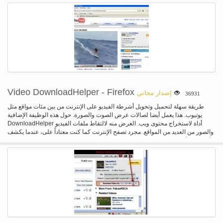
ملحق بالمتصفح.
Video DownloadHelper - Firefox
إصدار مجاني
36931
طريقة سهلة لتحميل وتحويل أشرطة الفيديو على الإنترنت من بين مئات مواقع مثل
يوتيوب. هذا يعمل أيضا لصالات عرض الصوت والصورة. حول هذه الوظيفة الإضافية
DownloadHelper أداة لاستخراج محتوى ويب. الغرض منه لالتقاط ملفات الفيديو
والصور من العديد من المواقع. مجرد تصفح الإنترنت كما كنت معتاداً على، عندما يكشف
DownloadHelper أنها يمكن أن تفعل شيئا لك ويحصل المتحركة الرمز وقائمة تسمح
لك بتنزيل الملفات ببساطة النقر فوق أحد العناصر، على سبيل المثال، إذا كان يمكنك
الذهاب إلى صفحة يوتيوب، عليك أن تكون قادراً على تحميل الفيديو مباشرة على نظام
الملفات الخاص بك. كما أنها تعمل مع ماي سبيس، جوجل فيديو، ديلي موشن، بوركولت،
iFilm، DreamHost والآخرين. منذ الإصدار 3.1، يمكنك إعداد ملحق لتحويل الأفلام التي
تم تحميلها تلقائياً إلى تنسيق الفيديو المفضلة لديك. عندما كنت على صفحة تحتوي على
ارتباطات إلى الصور أو الأفلام، يمكنك تحميل بعض أو كل منهم في وقت واحد. تحريك
الماوس فوق العناصر الموجودة في القائمة وسوف يسلط الضوء على روابط مباشرة
في الصفحة للتأكد من أنها هي التي تحتاج إلى التقاط. DownloadHelper كما يسمح
لك لتحميل الملفات واحداً تلو الآخر، حتى أنه يمكنك الحفاظ على عرض النطاق الترددي