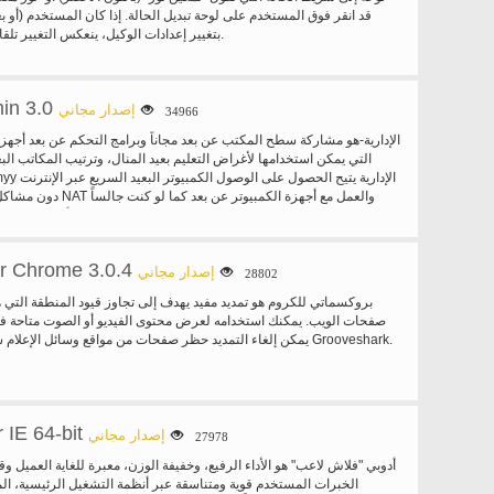
قد انقر فوق المستخدم على لوحة تبديل الحالة. إذا كان المستخدم (أو ب
بتغيير إعدادات الوكيل، ينعكس التغيير تلقائياً في شريط الحالة.
n 3.0
إصدار مجاني
34966
التي يمكن استخدامها لأغراض التعليم بعيد المنال، وترتيب المكاتب البعي
دون مشاكل مع جدران حماية أو T
والإدارة، ومشاركة سطح المكتب عن بعد والتعليم بعيدة من أي مكان في الع
r Chrome 3.0.4
تثبيت أو تعديل إعدادات محددة. سطح المكتب البعيد متاح للعمل في غضون 
إصدار مجاني
28802
بروكسماتي للكروم هو تمديد مفيد يهدف إلى تجاوز قيود المنطقة التي
الأمان في نقل البيانات، وعدد كبير من الميزات والقدرة على تحمل التك
صفحات الويب. يمكنك استخدامه لعرض محتوى الفيديو أو الصوت متاحة 
من المستخدمين في القطاع الخاص والشركات. Ammyy ال
يمكن إلغاء التمديد حظر صفحات من مواقع وسائل الإعلام شعبية مثل يوتيوب أو Grooveshark.
تضطر إلى إجراء تعديلات إضافية في إعدادات اتصال N
الكمبيوتر المحلية أو شبكة الكمبيوتر البعيد إلى خطر الإصابة بخلل في 
الوصول إلى سطح المكتب البعيد لأجهزة الكمبيوتر خلف بوابات نات دون
مسؤول لديه واجهة سهلة الاستعمال جداً. هو بسيط للاستخدام، ويمكن إدارت
أجهزة الكمبيوتر الشخصية المهنية والخبرة على حد سواء. يمكنك أيضا 
 IE 64-bit
إصدار مجاني
27978
للكمبيوتر البعيد والتحكم الملقم دون وجود الإنسان في جانب 
من السهل التحكم سطح المكتب البعيد لأجهزة الكمبيوتر غير المراقب، 
أدوبي "فلاش لاعب" هو الأداء الرفيع، وخفيفة الوزن، معبرة للغاية العميل و
بتسجيل الدخول/الخروج، تغيير المستخدمين استخدام إلخ ش
الخبرات المستخدم قوية ومتناسقة عبر أنظمة التشغيل الرئيسية، ال