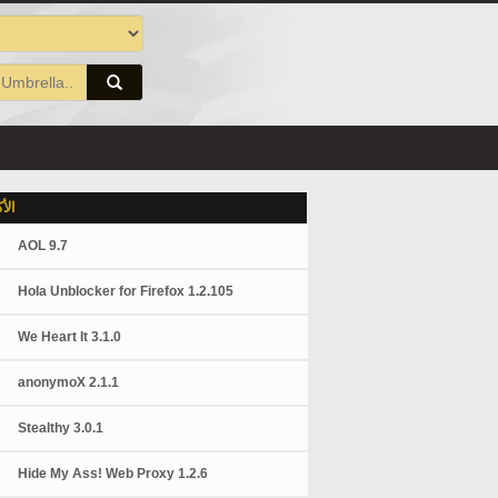
الأ
AOL 9.7
Hola Unblocker for Firefox 1.2.105
We Heart It 3.1.0
anonymoX 2.1.1
Stealthy 3.0.1
Hide My Ass! Web Proxy 1.2.6