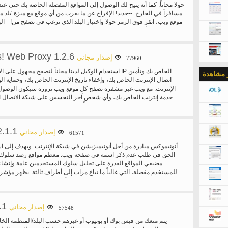
مسافراً في الخارج. --جديد! الإفراج عن ما يقرب من أي موقع مع ميزة 'بلد مح
موقع ويب، انقر فوق الرمز حولا واختيار البلد الذي ترغب في تصفح من! --ال
من المواقع في صفحة إعدادات حولا هو موفر للتكنولوجيا 
وأكثر انفتاحاً على شبكة الإنترنت.
! Web Proxy 1.2.6
إصدار مجاني
77960
استخدام الوكيل لدينا مجاناً لتصفح مجهول على الإنترنت، إخفاء 
ر مشاهدة
اتصال الإنترنت الخاص بك، وإخفاء تاريخ الإنترنت الخاص بك، وحماية ال
الإنترنت. مع ويب غير مشفرة تصفح كل موقع ويب تزوره سيكون الوصول 
خدمة إنترنت الخاص بك، وأي شخص آخر التجسس على شبكة الاتصال ال
وكيل ويب مجاناً لدينا لإخفاء من الناس رصد حركة المرور على الشب
حظر بعض المواقع على اتصال الإنترنت الخاص بك. استخدام وكيل ويب م
الموجودة على شبكة أخرى وتجاوز الكتل ويب. قد لا تعرض بعض مواق
.1.1
وحتى البيانات الحساسة الخاصة بك (مثل موقع مستخدم/تمريره) عرضه لل
إصدار مجاني
61571
آمنة. استخدام وكيل ويب لدينا لإضافة SSL 
أنونيموكس مبادرة من أجل أنونيميزيشن في شبكة الإنترنت. ويهدف إلى ا
هو بصمتك على الإنترنت. استخدام الوكيل لدينا لإخفاء الهوية الخاصة بك عل
الحق في طلب عدم ذكر اسمه في صفحة ويب. معظم مواقع رصد سلوك 
والاختباء خلف أحد من الملكية الفكرية مجهولة لدينا. يمكنك أيضا تحدي
مضيفي المواقع القدرة على تحليل سلوك المستخدمين عامة وإنشاء 
ترغب في إخفاء خلف، بواسطة النقر فوق الارتباط 'خيارات متقدمة' محددة. اس
للمستخدم مفصلة، التي غالباً ما تباع مرات إلى أطراف ثالثة. يظهر مؤشر 
مجاناً لتصفح مواقع مجهولة في خصوصية كاملة. إخفاء عنوان IP 
الإنترنت في القمع من خلال المنظمات الاتحادية أو القطاع الخاص. المزيد و
وتوجيه حركة الإنترنت الخاص بك من خلال خوادم بروكسي مجهول لدينا. وخلا
فرض رقابة على المواقع بحجة لسلامة الطفل، والتعدي على حقوق التأليف وا
مجاناً لدينا لا مزعج النوافذ المنبثقة الاقتحامية أو تومض إعلانات تل
ضد الإرهاب، ومما يحد من حرية الكلام. كما حظر المستخدمين على 
بزيارتها. السمات: · الوكيل بنقرة واحدة. بينما الفعل تصفح موقع على شبكة
.1
إصدار مجاني
57548
رمز التمديد تصفح الإنترنت مجهول الهوية. وبدلاً من ذلك انقر فوق الرم
أنونيموكس كنت قادراً على تجاوز أنواع كثيرة من القطع التي 
تبويب جديدة سيظهر نموذج وكيل ويب وتحديد موقع على الإنترنت y
يتم منعك من فيس بوك أو يوتيوب أو غيرهم حسب البلد/المنظمة الخا
آخر مع فقط بضع نقرات الماوس. أنونيموكس يتيح لك... حظر/الرقابة تج
20 المجال أسماء · حدد ملقم وكيل ويب محددة (الولايات المتحدة الأمريكي