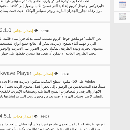
الخدمات غير متوفرة في كونوتري الخاص بك؟ ثم ستيلثي هو الطر
تغيير الخاص
فايرفوكس وجوجل كروم إضافية التي تسمح لك بالوصول إلى كافة المحتو
آخر أنونيميزيشن منفصلة تعيين إعدادات لكل موقع على شبكة الإنترن
دون رقابة-تجاوز الجدران النارية. ويوفر ستيلثي الوكلاء، حيث قمت بمنأ
الارتباط، وإظهار الخاص بك الملكية الفكرية العامة، تغيير معرف المتصفح،...
طلب عدم ذكر اسمه. · الخيار لإطلاق دائماً وكيل ويب في علامة تبويب جديدة. ·
عن القوائم التي لا تعمل عادة. التمديد تلقائياً يختار ويقوم بإعداد اختبار
لإدخال url الخاص بدليل (وليس إعادة توجيه استناداً إلى الإدخالات في شريط العنوان).
ستيلثي عبر منصة، وأنه يعمل على نظام التشغيل Mac OS X، ويندوز و لينكس.
3.1.0
إصدار مجاني
53208
نحن "القلب" هو ملحق جوجل كروم مصممة لمساعدتك في إنشاء قائمة ال
التي واجهتك أثناء تصفح الإنترنت. يمكن أن تعالج جميع أنواع المستخ
مستوى الخبرة. وبهذه الطريقة، يمكنك تخزين الصور على الإنترنت والوصول
تحت الظروف العادية، لا يمكن أن تفعل هذا بمجرد حفظها على جهاز الكمبيوتر الخاص بك.
kwave Player
إصدار مجاني
38630
Player
التعلم. لاعب وحدثت الهزة الأرضية يعرض محتوى ويب التي تم إنشاؤها باستخدام أدوبي المدير.
4.5.1
إصدار مجاني
36428
توربتن طريقة 1-انقر لمستخدمي فايرفوكس تمكين أو تعطيل استخدام
لوحة إلى شريط الحالة التي تقول "تمكين تور" (باللون الأخضر) أو "تور معط