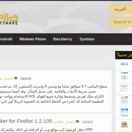
Android
Windows Phone
Blackberry
Symbian
كثر تحميلاً
إصدار م
599434
ضمن شريط الأدوات والقائمة. على سبيل المثال، وقد أضفنا ميبيني
الاستخدام وواحد--توقف--الوجهة لأعضاء AOL ا
العظيمة المتاحة لك كجزء من الخطة الخاصة بك العضوية أمريكا أون لاين. ن
البريد حيث إذا كان لديك علبة البريد كبير للغاية، علبة البريد الخاصة بك سوف أداء ضعيف.
er for Firefox 1.2.105
إصدار مجاني
122151
حظر الوصول إلى مواقع ويب أو للرقابة في البلاد، والشركة أو 