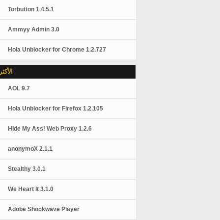
Torbutton 1.4.5.1
Ammyy Admin 3.0
Hola Unblocker for Chrome 1.2.727
الأكث
AOL 9.7
Hola Unblocker for Firefox 1.2.105
Hide My Ass! Web Proxy 1.2.6
anonymoX 2.1.1
Stealthy 3.0.1
We Heart It 3.1.0
Adobe Shockwave Player