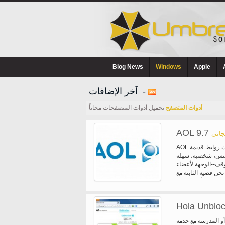
Blog News
Windows
Apple
آخر الإضافات -
أدوات المتصفح
تحميل أدوات المتصفحات مجاناً
AOL 9.7
جاني
AOL سطح المكتب 9.7 متوافق تماما مع ويندوز 8 وإنترنت إكسبلورر 10. تم تحديث روابط قديمة
فيتس، شخصية، سهلة
لكرام مثلك لعرض وتنشيط وإدارة جميع الفوائد
حن قضية الثابتة مع
Hola Unblock
المدرسة مع خدمة VPN