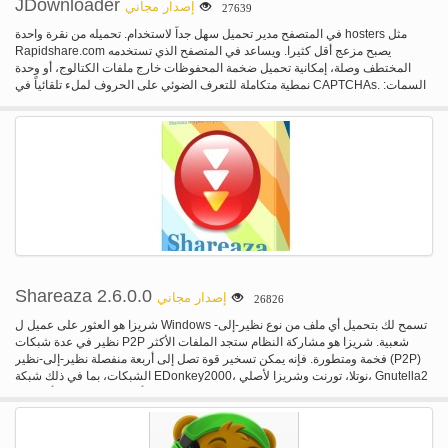
JDownloader
إصدار مجاني
27639
Kerberos (الشاباك) يدمج مع ملكة (وكيل مصادقة المعجون) للدعم الكامل لمصادقة
المفتاح العمومي مع واجهات Explorer سة وقائد اختيارياً الدورة مخازن المعلومات
في المتصفح مدير تحميل سهل جداً لاستخدام. تحميله من نقرة واحدة hosters مثل
بشكل اختياري يدعم العملية المحمولة باستخدام ملف تكوين بدلاً من إدخالات التسجيل،
Rapidshare.com يصبح مزعج أقل كثيرا. ويساعد في المتصفح الذي تستخدمه
مناسبة للعملية من الوسائط القابلة للإزالة
المختطف وصلة، إمكانية تحميل ضخمة المحفوظات خارج ملفات الكتالوج، أو وحدة
نمطية متكاملة للتعرف الضوئي على الحروف لملء تلقائياً في CAPTCHAs. السمات:
عدة ملفات في وقت واحد حمل مع اتصالات متعددة في المتصفح لديه خاصة قوية
التعرف الضوئي على الحروف الوحدة نمطية تلقائي النازع (بما في ذلك كلمة المرور
قائمة البحث) موضوع دعم متعدد اللغات حول 110 هوستر وما يزيد على 300 فك
المكونات الإضافية إعادة الاتصال مع توصيل: مدير مجموعة "متكاملة من ويبوبداتي"
(1400 جهاز التوجيه يدعم) لوحدات إضافية (على سبيل المثال. ويبينتيرفيس، إيقاف
التشغيل) تحميله من ملفات الكتالوج (تنسيقات CCF، RSDF، DLC)
Shareaza 2.6.0.0
إصدار مجاني
26826
شريزا هو العثور على عميل ل Windows تسمح لك بتحميل أي ملف من نوع نظير-إلى-
نظير في عدة شبكات P2P شعبية. شريزا هو مشاركة النظام ستجد الملفات الأكثر
فخمة ومتطورة. فإنه يمكن تسخير قوة تصل إلى أربعة منفصلة نظير-إلى-نظير (P2P)
الشبكات، بما في ذلك شبكة EDonkey2000، نوتلا، تورنت وشريزا لأصلي، Gnutella2
(G2). ليس ذلك فحسب ولكن شريزا مجانية تماما ولن يتم عرض أي إعلانات مزعجة أو
النوافذ المنبثقة. فإنه لن يتم تثبيت أي برامج طرف ثالث غير المرغوب فيها التي يمكن
أن تعيث فساداً مع جهاز الكمبيوتر الخاص بك. لا التجسس، لا التسجيل، لا "النسخة
المدفوعة". مجرد تحميل واستخدام. بسيطة. ما تحصل عليه مع شريزا: الدعم الهائل