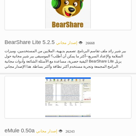
مولتينيتوورك-لك يمكن تنزيل/تحميل من هذه الشبكات: EDonkey2000، نوتلا، تورنت و
Gnutella2 (G2). شريزا يدخل "مجموعات"-مجموعات مجموعة معاينات من أغلفة
الألبومات، والوصف، وقوائم الأغنيات كلها في حزمة واحدة كاملة. بمجرد أنك لقد
اكتشفت المجموعة، فقط انقر فوق القائمة ملف لتحميل. واجهة ركلة الحمار مع الكثير
من الميزات--P2P هذا العميل لديه الكثير لتقدمه، ويمكنك جني جميع الفوائد. مع واجهة
شريزا مصممة بشكل جيد، يمكنك أن تفعل أكثر بكثير من جميع العملاء الآخرين هناك.
BearShare Lite 5.2.5
إصدار مجاني
26668
بير شير رائد ملف تقاسم البرنامج. تصميم بديهية، الملايين من المستخدمين، وميزات
السلامة والإعداد السريع--أكثر ما يمكن أن أطلب؟ الموسيقى بير شير مجانية حول
كيفية حصرية، مساعدة مع الأسئلة الشائعة وأدوات مجانية! BearShare Lite يزيل
البرامج المجمعة وتجربة مستخدم أكثر نظافة وأكثر بساطة. هذا الإصدار مجاني
للاستخدام، ولكن ليست الإصدارات الأحدث وحتى لم تعد ستضاف إلى FileHippo.
eMule 0.50a
إصدار مجاني
26243