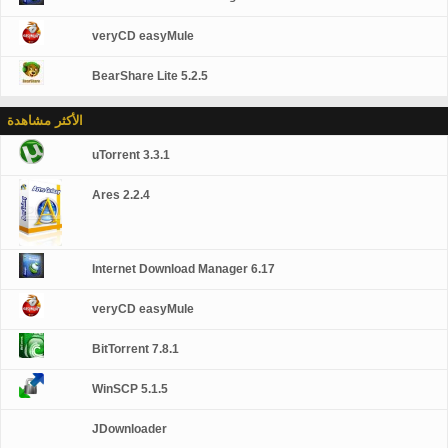
veryCD easyMule
BearShare Lite 5.2.5
الأكثر مشاهدة
uTorrent 3.3.1
Ares 2.2.4
Internet Download Manager 6.17
veryCD easyMule
BitTorrent 7.8.1
WinSCP 5.1.5
JDownloader