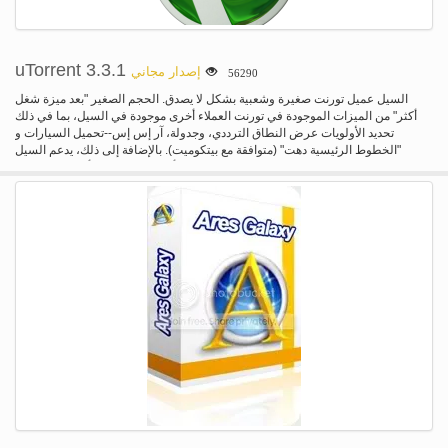
uTorrent 3.3.1
إصدار مجاني
56290
السيل عميل تورنت صغيرة وشعبية بشكل لا يصدق. الحجم الصغير "بعد ميزة شغل
أكثر" من الميزات الموجودة في تورنت العملاء أخرى موجودة في السيل، بما في ذلك
تحديد الأولويات عرض النطاق الترددي، وجدولة، آر إس إس--تحميل السيارات و
"الخطوط الرئيسية دهت" (متوافقة مع بيتكوميت). بالإضافة إلى ذلك، يدعم السيل
"بروتوكول التشفير" مواصفات مشتركة (متوافق مع أزورس 2.4.0.0 وأعلاه، بيتكوميت
0.63 وأعلاه) وتبادل الأقران. كتب السيل الصديقة للموارد مع الكفاءة في الاعتبار.
وخلافا للعديد من العملاء سيل، خنزير موارد قيمة النظام--عادة ما تستخدم أقل من 6
ميغابايت من الذاكرة، مما يتيح لك استخدام الكمبيوتر كما لو أنه لم تكن هناك على
الإطلاق. بالإضافة إلى ذلك، يرد البرنامج نفسه داخل قابل للتنفيذ أقل من 1 ميغابايت في
حجم. سكينابل ومترجمة رمز مختلف، استبدال رمز الرسم ووضع شريط الأدوات متاحة،
وخلق الخاصة بك بسيط جداً. السيل قد أيضا الدعم للتعريب، ومع ملف لغة الحالية،
سيتم التبديل تلقائياً إلى لغة النظام الخاص بك. إذا لم تكن اللغة الخاصة بك متوفرة،
يمكنك بسهولة إضافة الخاصة بك، أو تحرير الترجمات الأخرى القائمة لتحسين لهم!
بنشاط يضع البلدان المتقدمة النمو وتحسين المطور في الكثير من الوقت في العمل
على ميزات وجعل الأمور أكثر سهولة في الاستخدام. يأتي الإفراج فقط الخروج عندما
تكون مستعدا، مع عدم وجود ضغوط الجدول الزمني، حيث أن بعض العلل التي تظهر هي
موجهة بسرعة وثابتة.