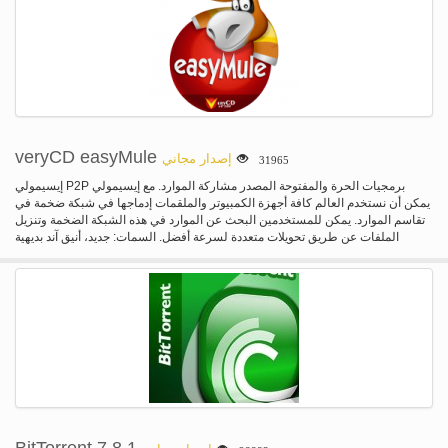
والمتشعب البروتوكولات، جدران الحماية والموجهات، ملفات تعريف الارتباط، إذن،
MP3 السمعية ومحتوى الفيديو تجهيز تلفزيون. دي أم يدمج بسهولة في Microsoft
Internet Explorer، Netscape، MSN Explorer، أمريكا أون لاين، أوبرا، موزيلا، موزيلا
فايرفوكس، موزيلا فيريبيرد، متصفح أفانت، MyIE2، وجميع المتصفحات الشعبية الأخرى
معالجة برامجك آليا.
veryCD easyMule
إصدار مجاني
31965
إيسيمولي P2P برمجيات الحرة والمفتوحة المصدر مشاركة الموارد. مع إيسيمولي
يمكن أن نستخدم العالم كافة أجهزة الكمبيوتر والملقمات إدماجها في شبكة ضخمة في
تقاسم الموارد. يمكن للمستخدمين البحث عن الموارد في هذه الشبكة الضخمة وتنزيل
الملفات عن طريق تحويلات متعددة لسرعة أفضل. السمات: جديد، أنيق آند بديهية
واجهة، سهلة لبدء. نقل بين لوويدس، تسريع التحميل الخاص بك. التخزين المؤقت
للقرص حماية محرك القرص الثابت. بنيت ميزة بروتوكول موتى.