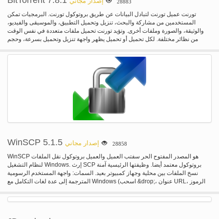
BitTorrent 7.8.1
إصدار مجاني
28883
تورنت عميل تورنت لتبادل البيانات عن طريق بروتوكول تورنت. البرمجيات تمكن
المستخدمين من مشاركة والبحث، تنزيل وتحميل التطبيق، والموسيقى والفيديو،
والوثيقة، والصورة وملفات أخرى. وتؤيد تورنت تحميل ملفات متعددة في نفس الوقت
من نظائر مختلفة. لكل تحميل أو تحميل يظهر واجهة تنزيل وتحميل بسرعة، وحجم
الملف، اسم الملف، والتقدم، والبذور، نظائر إلخ. عموما يمكن رصد الاستخدام في
وجهات النظر في شكل جداول ورسوم بيانية. يمكن إضافة ملفات تورنت أو المغناطيس
جديدة (متوافقة مع أزورس) من خلال سيل من المواقع أو من داخل تورنت. تتضمن بعض
ميزات متقدمة: عرض النطاق الترددي المحدد بيانات نقل الحصص المحدد تحميل جدولة
"بيانات URI المغناطيس ممنوعة الملكية الفكرية" نقل الحصص المحدد دعم وكيل ويب
واجهة متعددة اللغات
WinSCP 5.1.5
إصدار مجاني
28858
WinSCP هو المصدر المفتوح الحر سفتب العميل والعميل بروتوكول نقل الملفات
لنظام التشغيل Windows. إرث SCP بروتوكول معتمد أيضا. وظيفتها الرئيسية آمنة
نسخ الملفات بين محلية وجهاز كمبيوتر بعيد. السمات: واجهة المستخدم الرسومية
المترجمة إلى عدة لغات التكامل مع Windows (اسحب &drop;، عنوان URL، الرموز
المختصرة) دعم U3 دعم جميع العمليات المشتركة مع ملفات دعم لبروتوكولات SFTP
و SCP عبر بروتوكول FTP القديمة سة-1 و 2 سة عادي الدفعة ملف البرمجة النصية
وواجهة سطر الأوامر مزامنة الدليل في عدة شبه أو محرر نص متكامل طرق التلقائي
بالكامل لكلمة المرور سة، لوحة المفاتيح التفاعلية، المفتاح العمومي ومصادقة