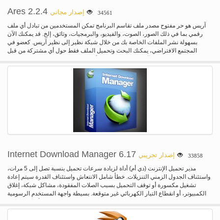
Ares 2.2.4
إصدار مجاني
34561
آريس هو حر مفتوح مصدر ملف تقاسم البرنامج تمكن المستخدمين من تبادل أي ملف
رقمي بما في ذلك الصور، الصوت، والفيديو، والبرمجيات، وثائق، إلخ. قد يمكنك الآن
بسهولة نشر الملفات الخاصة بك من خلال شبكة نظير إلى نظير آريس. كعضو في
المجتمع الافتراضي، يمكنك البحث وتحميل الملف فقط حول أي مشتركة من قبل
المستخدمين الآخرين. تدعم إصدارات أحدث بروتوكول تورنت ومحطات راديو
شوتكاست. مع آريس يمكنك أيضا الانضمام إلى غرف الدردشة أو استضافة القناة الخاصة
بك والتعرف على أصدقاء جدد. مولتيسورسي بسرعة تحميل مكتبة قوية المنظم المدمج
في مشغل الصوت/الفيديو تبادل الملفات غرف الدردشة
Internet Download Manager 6.17
إصدار تجريبي
33858
مدير تحميل الإنترنت (دي أم) أداة لزيادة سرعات تحميل بنسبة تصل إلى 5 مرات،
واستئناف الجدول الزمني التنزيلات. خطأ شامل الانتعاش واستئناف القدرة سيتم إعادة
تشغيل مكسورة أو توقف التحميل بسبب الصلات المفقودة، مشاكل شبكة، إغلاق
الكمبيوتر، أو انقطاع التيار الكهربائي غير متوقعة. بسيطة واجهة المستخدم الرسومية
يجعل IDM ودية وسهلة الاستعمال. مدير تحميل الإنترنت له ذكية معجل منطق تحميل أن
ميزات ذكية دينامية تجزئة الملف والآمنة متعددة تنزيل التكنولوجيا تسريع التحميل
الخاص بك. مدير تحميل الإنترنت يدعم الملقمات الوكيلة، بروتوكول نقل الملفات