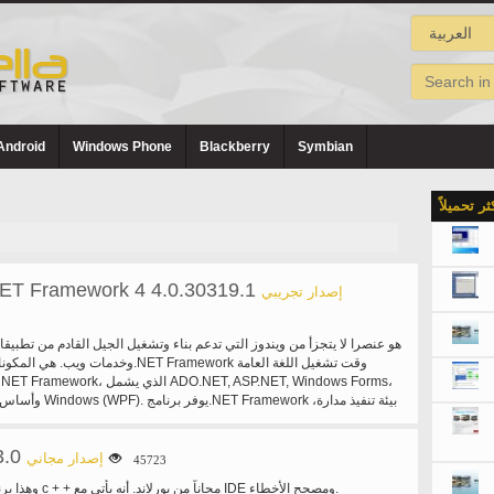
Android
Windows Phone
Blackberry
Symbian
كثر تحميلاً
NET Framework 4 4.0.30319.1
إصدار تجريبي
وخدمات ويب. هي المكونات الرئيسية لبرنامج.rk
وأساس العرض التقديمي ل 
3.0
إصدار مجاني
45723
وهذا برنامج التحويل برمجي c + + مجاناً من بورلاند. أنه يأتي مع IDE ومصحح الأخطاء.