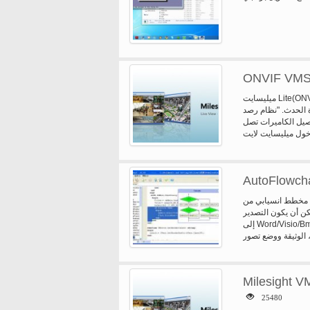
ONVIF VMS 
ميليسايت Lite(ONVIF compatible) VMS نظام إدارة فيديو مجانية مصممة للعمل مع كاميرات
ة الحدث. "نظام رصد
صيل الكاميرات تصل
ت لايت VMS، يكون اسم المستخدم
AutoFlowcha
اء مخطط انسيابي من
كن أن يكون التصدير
إلى Word/Visio/Bmp/SVG. يمكن لك أن تحدد مسبقاً العرض، والارتفاع، وتباعد أفقي وتباعد
 الوثيقة ووضع تصور
Milesight V
25480