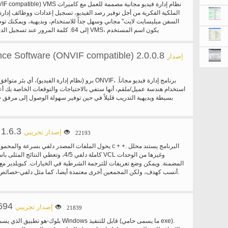
الملكية الفكرية من أجل توفير رصد الفيديو، تسجيل إعدادات ووظائف إدار
السفن ميليسايت لايت" مجاني وسهل جداً للاستخدام، وبديهية، ويمكنك تو
إلى 64. كلمة المرور عند تسجيل الدخول ميليساي
الافتراضي هو 'المسؤول' و 'عارض'، هو 'كلمة المرور'.
ance Software (ONVIF compatible) 2.0.0.8
إصدار
6
استخدام هندسة عميل/ملقم، أنها ستفي بالاحتياجات والتوقعات الخاصة بك أ
بسيطة وبديهية التدريب قليلاً في حين توفير سهولة الوصول إلى مرفق 
1.6.3
إصدار تجريبي
22193
كاملة دلفي 4/5، وتعطي النتائج المثلى باستخدام
المضمنة. ويمكن وضع تعريفات للترجمة الشرطية في الخيارات. كبويلدير مع
أنسب كهدف، ولكن المجمعين أخرى معتمدة أيضا، كما مثل دلفي-خصائص يمكن القضاء عليها.
694
إصدار تجريبي
21839
بلوك-هو تطبيق الذي يسمح لك لحماية ملفات dows