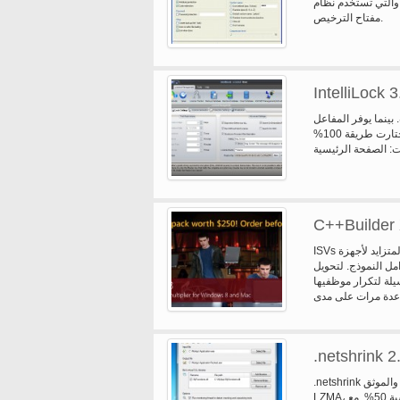
 والتي تستخدم نظام
مفتاح الترخيص.
IntelliLock 3
. بينما يوفر المفاعل.NET
نظام ترخيص استناداً إلى حماية التعليمات البرمجية الأصلية، إينتيليلوك اختارت طريقة 100%
ت: الصفحة الرئيسية
C++Builder
ISVs والمشاريع #1 تحدي التنمية التطبيق هو دعم اليوم المزيج غير متجانسة المتزايد لأجهزة
مل النموذج. لتحويل
 لتكرار موظفيها R&D
.netshrink 2
.netshrink هو الضاغط القابل للتنفيذ والموثق DLL لتطبيقات.NET. فإنه يستخدم مكتبة ضغط
LZMA، ويمكن تقليل حجم الملف الخاص بك حتى بنسبة 50%. مع.netshrink يمكنك أيضا ربط