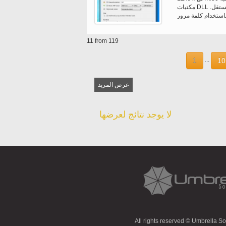
مكتبات DLL متعددة إلى ملف الإخراج حتى يمكن إعادة توزيع التطبيق الخاص بك كملف مستقل.
11 from 119
1
10
...
عرض المزيد
لا يوجد نتائج لعرضها
All rights reserved © Umbrella S