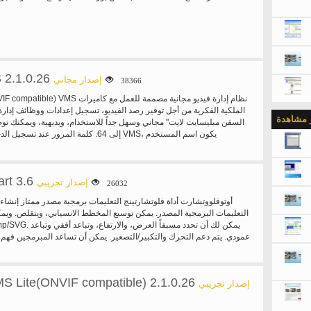
2.1.0.26
إصدار مجاني
38366
الملكية الفكرية من أجل توفير رصد الفيديو، تسجيل إعدادات ووظائف إدار
ر مشاهدة
السفن ميليسايت لايت" مجاني وسهل جداً للاستخدام، وبديهية، ويمكنك تو
إلى 64. كلمة المرور عند تسجيل الدخول ميليساي
الافتراضي هو 'المسؤول' و 'عارض'، هو 'كلمة المرور'.
rt 3.6
إصدار تجريبي
26032
أوتوفلووتشارت أداة فلوتشارتينج التعليمات برمجية مصدر ممتاز إنش
التعليمات البرمجية المصدر. يمكن توسيع المخطط الانسيابي، ويتقلص. ويم
عمودي. يتم دعم التحرك والتكبير/التصغير. يمكن أن تساعد المبرمجين فهم،
للتعليمات البرمجية المصدر. وهو يدعم C,C++,Pascal(Delphi)!
MS Lite(ONVIF compatible) 2.1.0.26
إصدار تجريبي