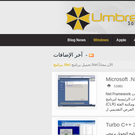
Blog News
Windows
Apple
آخر الإضافات -
تحميل برنامج.Net الآن مجاناً
برنامج .Net
Microsoft .
51081
Net Framework هو عنصرا لا يتجزأ من ويندوز التي تدعم بناء وتشغيل الجيل القادم من تطبيقات
NET Framewo وقت تشغيل اللغة العامة
(CLR) ومكتبة الفئة NET Framework، الذي يشمل ADO.NET, ASP.NET, Windows Forms،
Windows (WPF). يوفر برنامج.NET Framework بيئة تنفيذ مدارة،
التنمية المبسطة.
Turbo C++ 