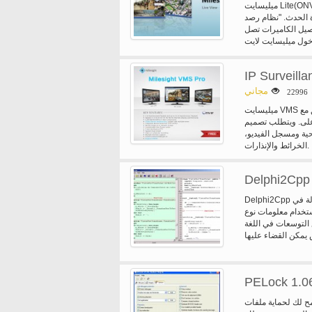
ميليسايت Lite(ONVIF compatible) VMS نظام إدارة فيديو مجانية مصممة للعمل مع كاميرات
ة الحدث. "نظام رصد
صيل الكاميرات تصل
ت لايت VMS، يكون اسم المستخدم
IP Surveill
مجاني
2299
ميليسايت VMS برو (نظام إدارة الفيديو)، أي بئر متوافق مع ONVIF، برنامج إدارة فيديو مجاناً.
على. ويتطلب تصميم
حية ومسجل الفيديو،
الخرائط والإنذارات.
Delphi2Cpp 
Delphi2Cpp يحول الملفات المصدر دلفي بسرعة والمحمولة في c + +. البرنامج يستند محلل
 معلومات نوع VCL وغيرها من الوحدات
 التوسعات في اللغة
PELock 1.0
Win قابل للتنفيذ (ما يسمى حامي exe).