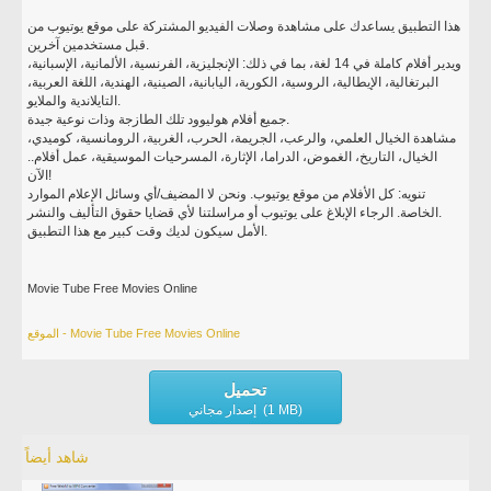
هذا التطبيق يساعدك على مشاهدة وصلات الفيديو المشتركة على موقع يوتيوب من
قبل مستخدمين آخرين.
ويدير أفلام كاملة في 14 لغة، بما في ذلك: الإنجليزية، الفرنسية، الألمانية، الإسبانية،
البرتغالية، الإيطالية، الروسية، الكورية، اليابانية، الصينية، الهندية، اللغة العربية،
التايلاندية والملايو.
جميع أفلام هوليوود تلك الطازجة وذات نوعية جيدة.
مشاهدة الخيال العلمي، والرعب، الجريمة، الحرب، الغربية، الرومانسية، كوميدي،
الخيال، التاريخ، الغموض، الدراما، الإثارة، المسرحيات الموسيقية، عمل أفلام..
الآن!
تنويه: كل الأفلام من موقع يوتيوب. ونحن لا المضيف/أي وسائل الإعلام الموارد
الخاصة. الرجاء الإبلاغ على يوتيوب أو مراسلتنا لأي قضايا حقوق التأليف والنشر.
الأمل سيكون لديك وقت كبير مع هذا التطبيق.
Movie Tube Free Movies Online
الموقع - Movie Tube Free Movies Online
تحميل
إصدار مجاني (1 MB)
شاهد أيضاً