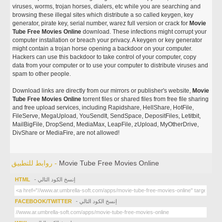
viruses, worms, trojan horses, dialers, etc while you are searching and
browsing these illegal sites which distribute a so called keygen, key
generator, pirate key, serial number, warez full version or crack for
Movie
Tube Free Movies Online
download. These infections might corrupt your
computer installation or breach your privacy. A keygen or key generator
might contain a trojan horse opening a backdoor on your computer.
Hackers can use this backdoor to take control of your computer, copy
data from your computer or to use your computer to distribute viruses and
spam to other people.
Download links are directly from our mirrors or publisher's website,
Movie
Tube Free Movies Online
torrent files or shared files from free file sharing
and free upload services, including Rapidshare, HellShare, HotFile,
FileServe, MegaUpload, YouSendIt, SendSpace, DepositFiles, Letitbit,
MailBigFile, DropSend, MediaMax, LeapFile, zUpload, MyOtherDrive,
DivShare or MediaFire, are not allowed!
Movie Tube Free Movies Online
روابط للتطبيق -
- إنسخ الكود التالي
HTML
- إنسخ الكود التالي
FACEBOOK/TWITTER