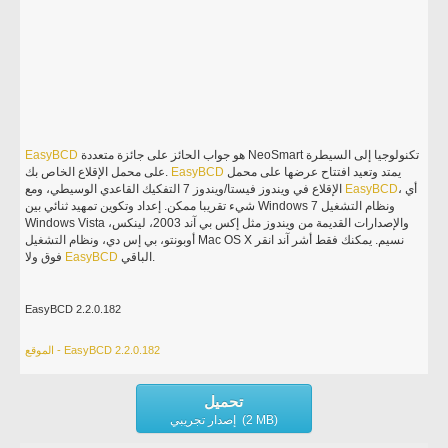
هو جواب الحائز على جائزة متعددة NeoSmart تكنولوجيا إلى السيطرة
EasyBCD
يمتد وتعيد افتتاح عرضها على محمل
EasyBCD
على محمل الإقلاع الخاص بك.
، أي
EasyBCD
الإقلاع في ويندوز فيستا/ويندوز 7 التفكيك القاعدي الوسيطي، ومع
شيء تقريبا ممكن. إعداد وتكوين تمهيد ثنائي بين Windows 7 ونظام التشغيل
Windows Vista والإصدارات القديمة من ويندوز مثل إكس بي آند 2003، لينكس،
أوبونتو، بي إس دي، ونظام التشغيل Mac OS X نسيم. يمكنك فقط أشر آند انقر
الباقي.
EasyBCD
فوق ولا
EasyBCD 2.2.0.182
الموقع - EasyBCD 2.2.0.182
تحميل
إصدار تجريبي (2 MB)