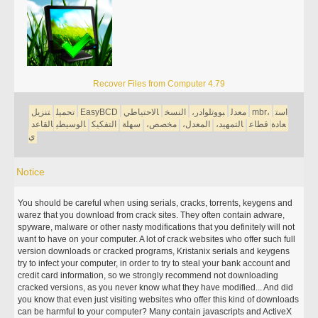
Recover Files from Computer 4.79
است
mbr،
معدل
بووتلوادر،
النسخ
الاحتياطي
EasyBCD
تحميل
تنزيل
عادة
قطاع
التمهيد،
المعدل،
مخصص،
سهلة
التفكيك
الوسيطي
القاعد
ي
Notice
You should be careful when using serials, cracks, torrents, keygens and
warez that you download from crack sites. They often contain adware,
spyware, malware or other nasty modifications that you definitely will not
want to have on your computer. A lot of crack websites who offer such full
version downloads or cracked programs, Kristanix serials and keygens
try to infect your computer, in order to try to steal your bank account and
credit card information, so we strongly recommend not downloading
cracked versions, as you never know what they have modified... And did
you know that even just visiting websites who offer this kind of downloads
can be harmful to your computer? Many contain javascripts and ActiveX