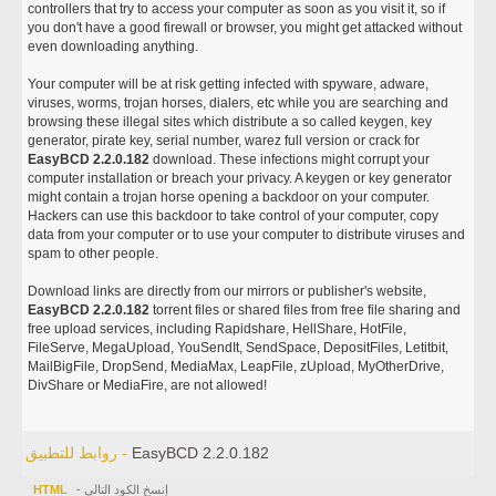
controllers that try to access your computer as soon as you visit it, so if
you don't have a good firewall or browser, you might get attacked without
even downloading anything.
Your computer will be at risk getting infected with spyware, adware,
viruses, worms, trojan horses, dialers, etc while you are searching and
browsing these illegal sites which distribute a so called keygen, key
generator, pirate key, serial number, warez full version or crack for
EasyBCD 2.2.0.182
download. These infections might corrupt your
computer installation or breach your privacy. A keygen or key generator
might contain a trojan horse opening a backdoor on your computer.
Hackers can use this backdoor to take control of your computer, copy
data from your computer or to use your computer to distribute viruses and
spam to other people.
Download links are directly from our mirrors or publisher's website,
EasyBCD 2.2.0.182
torrent files or shared files from free file sharing and
free upload services, including Rapidshare, HellShare, HotFile,
FileServe, MegaUpload, YouSendIt, SendSpace, DepositFiles, Letitbit,
MailBigFile, DropSend, MediaMax, LeapFile, zUpload, MyOtherDrive,
DivShare or MediaFire, are not allowed!
EasyBCD 2.2.0.182
روابط للتطبيق -
- إنسخ الكود التالي
HTML