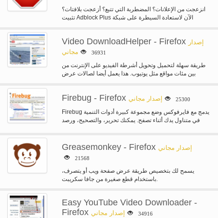
انزعجت من الإعلانات؟ المضطربة التي تتبع؟ أزعجت بلافتات؟
تثبيت Adblock Plus الآن لاستعادة السيطرة على شبكة
الإنترنت، وتغيير الطريقة التي…
Video DownloadHelper - Firefox
إصدار
مجاني
36931
طريقة سهلة لتحميل وتحويل أشرطة الفيديو على الإنترنت من
بين مئات مواقع مثل يوتيوب. هذا يعمل أيضا لصالات عرض
الصوت…
Firebug - Firefox
إصدار مجاني
25300
Firebug يدمج مع فايرفوكس وضع مجموعة كبيرة أدوات التنمية
في متناول يدك أثناء تصفح. يمكنك تحرير، والتصحيح، ورصد
المغلق، إتش…
Greasemonkey - Firefox
إصدار مجاني
21568
يسمح لك بتخصيص طريقة عرض صفحة ويب أو يتصرف،
باستخدام قطع صغيرة من جافا سكريبت.
Easy YouTube Video Downloader -
Firefox
إصدار مجاني
34916