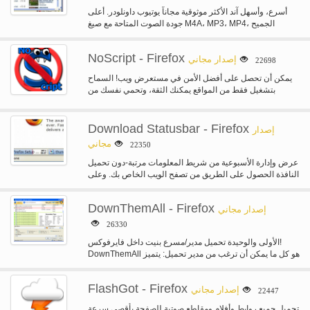
أسرع، وأسهل آند الأكثر موثوقية مجاناً يوتيوب داونلودر. أعلى
جودة الصوت المتاحة مع صيغ M4A، MP3، MP4، الجميح
للسيارات، فلف…
NoScript - Firefox
إصدار مجاني
22698
يمكن أن تحصل على أفضل الأمن في مستعرض ويب! السماح
بتشغيل فقط من المواقع يمكنك الثقة، وتحمي نفسك من
XSS…
Download Statusbar - Firefox
إصدار
مجاني
22350
عرض وإدارة الأسبوعية من شريط المعلومات مرتبة-دون تحميل
النافذة الحصول على الطريق من تصفح الويب الخاص بك. وعلى
الرغم من…
DownThemAll - Firefox
إصدار مجاني
26330
الأولى والوحيدة تحميل مدير/مسرع بنيت داخل فايرفوكس!
DownThemAll هو كل ما يمكن أن ترغب من مدير تحميل: يتميز
'مسرع' متقدمة…
FlashGot - Firefox
إصدار مجاني
22447
تحميل جميع روابط وأفلام ومقاطع صوتية للصفحة بأقصى سرعة