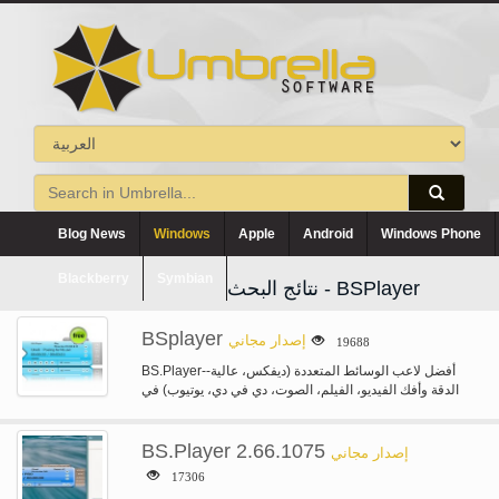
Blog News
Windows
Apple
Android
Windows Phone
Blackberry
Symbian
نتائج البحث - BSPlayer
BSplayer
إصدار مجاني
19688
BS.Player--أفضل لاعب الوسائط المتعددة (ديفكس، عالية
الدقة وأفك الفيديو، الفيلم، الصوت، دي في دي، يوتيوب) في
العالم! BS.Player ™ يستخدم…
BS.Player 2.66.1075
إصدار مجاني
17306