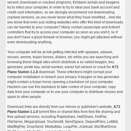
version downloads or cracked programs, Kristanix serials and keygens
try to infect your computer, in order to try to steal your bank account and
credit card information, so we strongly recommend not downloading
cracked versions, as you never know what they have modified... And did
you know that even just visiting websites who offer this kind of downloads
can be harmful to your computer? Many contain javascripts and ActiveX
controllers that try to access your computer as soon as you visit it, so if
you don't have a good firewall or browser, you might get attacked without
even downloading anything.
Your computer will be at risk getting infected with spyware, adware,
viruses, worms, trojan horses, dialers, etc while you are searching and
browsing these illegal sites which distribute a so called keygen, key
generator, pirate key, serial number, warez full version or crack for
A73
Piano Station 1.1.0
download. These infections might corrupt your
computer installation or breach your privacy. A keygen or key generator
might contain a trojan horse opening a backdoor on your computer.
Hackers can use this backdoor to take control of your computer, copy
data from your computer or to use your computer to distribute viruses and
spam to other people.
Download links are directly from our mirrors or publisher's website,
A73
Piano Station 1.1.0
torrent files or shared files from free file sharing and
free upload services, including Rapidshare, HellShare, HotFile,
FileServe, MegaUpload, YouSendIt, SendSpace, DepositFiles, Letitbit,
MailBigFile, DropSend, MediaMax, LeapFile, zUpload, MyOtherDrive,