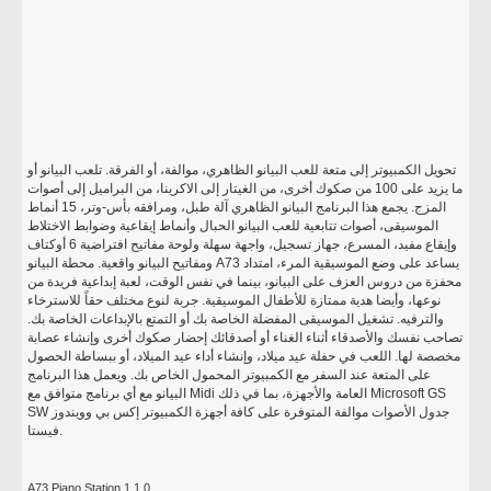
تحويل الكمبيوتر إلى متعة للعب البيانو الظاهري، موالفة، أو الفرقة. تلعب البيانو أو
ما يزيد على 100 من صكوك أخرى، من الغيتار إلى الاكرينا، من البراميل إلى أصوات
المزج. يجمع هذا البرنامج البيانو الظاهري آلة طبل، ومرافقه بأس-وتر، 15 أنماط
الموسيقى، أصوات تتابعية للعب البيانو الحبال وأنماط إيقاعية وضوابط الاختلاط
وإيقاع مفيد، المسرع، جهاز تسجيل، واجهة سهلة ولوحة مفاتيح افتراضية 6 أوكتاف
ومفاتيح البيانو واقعية. محطة البيانو A73 يساعد على وضع الموسيقية المرء، امتداد
محفزة من دروس العزف على البيانو، بينما في نفس الوقت، لعبة إبداعية فريدة من
نوعها، وأيضا هدية ممتازة للأطفال الموسيقية. جربة لنوع مختلف حقاً للاسترخاء
والترفيه. تشغيل الموسيقى المفضلة الخاصة بك أو التمتع بالإبداعات الخاصة بك.
تصاحب نفسك والأصدقاء أثناء الغناء أو أصدقائك إحضار صكوك أخرى وإنشاء عصابة
مخصصة لها. اللعب في حفلة عيد ميلاد، وإنشاء أداء عيد الميلاد، أو ببساطة الحصول
على المتعة عند السفر مع الكمبيوتر المحمول الخاص بك. ويعمل هذا البرنامج
البيانو مع أي برنامج متوافق مع Midi العامة والأجهزة، بما في ذلك Microsoft GS
SW جدول الأصوات موالفة المتوفرة على كافة أجهزة الكمبيوتر إكس بي وويندوز
فيستا.
A73 Piano Station 1.1.0